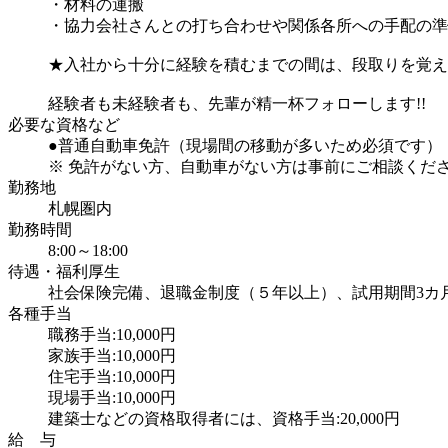
・材料の運搬
・協力会社さんとの打ち合わせや関係各所への手配の準
★入社から十分に経験を積むまでの間は、段取りを覚え
経験者も未経験者も、先輩が精一杯フォローします!!
必要な資格など
●普通自動車免許（現場間の移動が多いため必須です）
※ 免許がない方、自動車がない方は事前にご相談くだ
勤務地
札幌圏内
勤務時間
8:00～18:00
待遇・福利厚生
社会保険完備、退職金制度（５年以上）、試用期間3カ
各種手当
職務手当:10,000円
家族手当:10,000円
住宅手当:10,000円
現場手当:10,000円
建築士などの資格取得者には、資格手当:20,000円
給 与