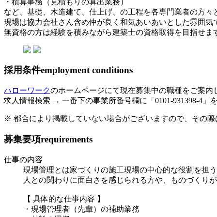
・積算事務（見積もりの算出業務）
など、基礎、木造建て、仕上げ、の工程を各専門業者の方々
現場は協力会社さん含め仲が良く和気あいあいとした雰囲気
無資格の方は経験を積みながら建築士の資格取得を目指せます
採用条件
employment conditions
ハローワーク
のホームページにて現在募集中の職種をご案内
求人情報検索 → 一番下の事業所番号欄に「0101-931398-4」
※ 都合により掲載していない場合がございますので、その際
募集要項
requirements
仕事の内容
現場管理とは家づくりの施工現場の中心的な役割を担う
人との関わりに面白さを感じられる方や、ものづくりが
【 具体的な仕事内容 】
・現場管理者（先輩）の補助業務