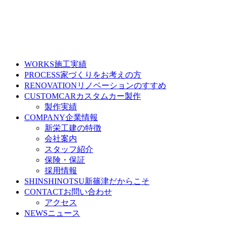
WORKS
施工実績
PROCESS
家づくりをお考えの方
RENOVATION
リノベーションのすすめ
CUSTOMCAR
カスタムカー製作
製作実績
COMPANY
企業情報
新栄工建の特徴
会社案内
スタッフ紹介
保険・保証
採用情報
SHINSHINOTSU
新篠津だからこそ
CONTACT
お問い合わせ
アクセス
NEWS
ニュース