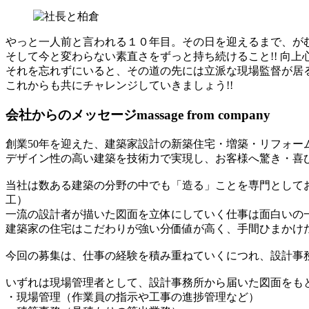
やっと一人前と言われる１０年目。その日を迎えるまで、がむ
そして今と変わらない素直さをずっと持ち続けること!! 向
それを忘れずにいると、その道の先には立派な現場監督が居る
これからも共にチャレンジしていきましょう!!
会社からのメッセージ
massage from company
創業50年を迎えた、建築家設計の新築住宅・増築・リフォー
デザイン性の高い建築を技術力で実現し、お客様へ驚き・喜
当社は数ある建築の分野の中でも「造る」ことを専門として
工）
一流の設計者が描いた図面を立体にしていく仕事は面白いの
建築家の住宅はこだわりが強い分価値が高く、手間ひまかけ
今回の募集は、仕事の経験を積み重ねていくにつれ、設計事
いずれは現場管理者として、設計事務所から届いた図面をも
・現場管理（作業員の指示や工事の進捗管理など）