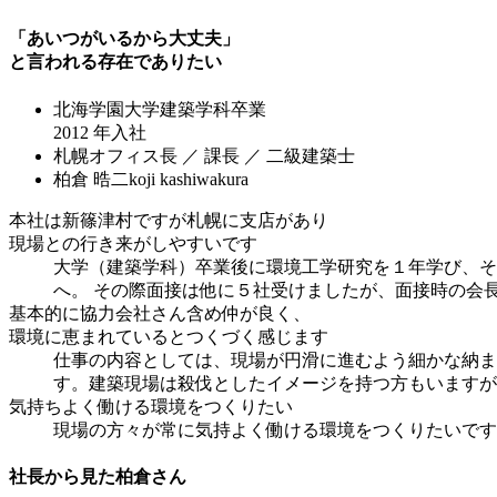
「あいつがいるから大丈夫」
と言われる存在でありたい
北海学園大学建築学科卒業
2012 年入社
札幌オフィス長 ／ 課長 ／ 二級建築士
柏倉 晧二
koji kashiwakura
本社は新篠津村ですが札幌に支店があり
現場との行き来がしやすいです
大学（建築学科）卒業後に環境工学研究を１年学び、そ
へ。 その際面接は他に５社受けましたが、面接時の会
基本的に協力会社さん含め仲が良く、
環境に恵まれているとつくづく感じます
仕事の内容としては、現場が円滑に進むよう細かな納ま
す。建築現場は殺伐としたイメージを持つ方もいますが
気持ちよく働ける環境をつくりたい
現場の方々が常に気持よく働ける環境をつくりたいです
社⾧から見た柏倉さん