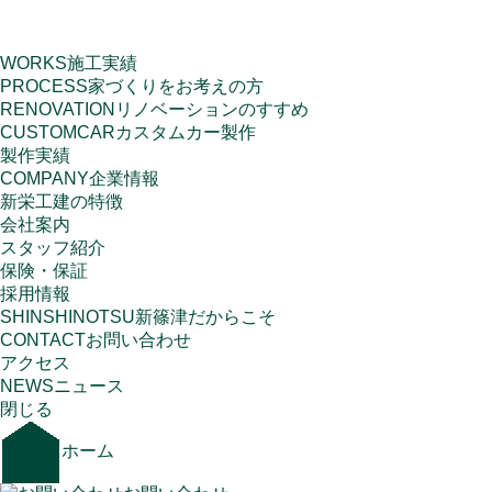
WORKS
施工実績
PROCESS
家づくりをお考えの方
RENOVATION
リノベーションのすすめ
CUSTOMCAR
カスタムカー製作
製作実績
COMPANY
企業情報
新栄工建の特徴
会社案内
スタッフ紹介
保険・保証
採用情報
SHINSHINOTSU
新篠津だからこそ
CONTACT
お問い合わせ
アクセス
NEWS
ニュース
閉じる
ホーム