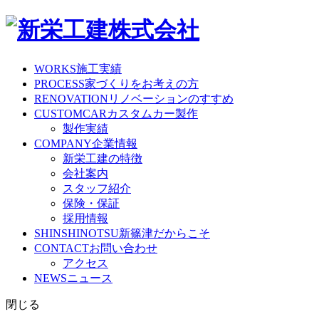
WORKS
施工実績
PROCESS
家づくりをお考えの方
RENOVATION
リノベーションのすすめ
CUSTOMCAR
カスタムカー製作
製作実績
COMPANY
企業情報
新栄工建の特徴
会社案内
スタッフ紹介
保険・保証
採用情報
SHINSHINOTSU
新篠津だからこそ
CONTACT
お問い合わせ
アクセス
NEWS
ニュース
閉じる