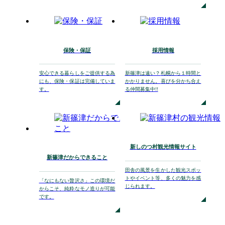
保険・保証
採用情報
安心できる暮らしを
ご提供する為
新篠津は遠い？
札幌から１時間と
にも、
保険・保証は完備していま
かかりません。
喜びを分かち合え
す。
る仲間募集中!!
新しのつ村観光情報サイト
新篠津だからできること
田舎の風景を生かした
観光スポッ
トやイベント等、
多くの魅力を感
「なにもない贅沢さ」
この環境だ
じられます。
からこそ、
純粋なモノ造りが可能
です。