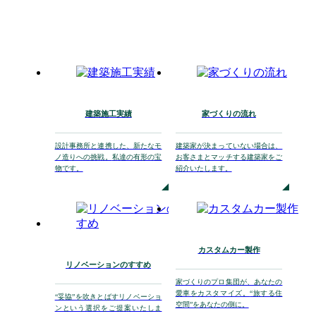
建築施工実績
家づくりの流れ
設計事務所と連携した、
新たなモ
建築家が決まっていない場合は、
ノ造りへの挑戦。
私達の有形の宝
お客さまとマッチする
建築家をご
物です。
紹介いたします。
カスタムカー製作
リノベーションのすすめ
家づくりのプロ集団が、
あなたの
愛車をカスタマイズ。
“旅する住
“妥協”を吹きとばす
リノベーショ
空間”をあなたの側に。
ンという選択を
ご提案いたしま