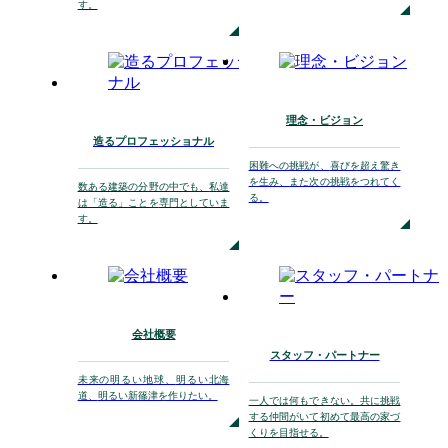
す。
理念・ビジョン
造るプロフェッショナル
困難への挑戦が、
喜びを超え驚き
を生み、
また次の挑戦をつれてく
数ある建築の分野の中でも、
私達
る。
は「造る」ことを
専門としていま
す。
会社概要
スタッフ・パートナー
未来の明るい地球、
明るい北海
道、
明るい新篠津を作りたい。
一人では何もできない。
共に挑戦
する仲間がいて初めて
最高の家づ
くりを目指せる。