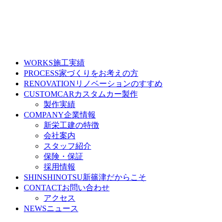
WORKS
施工実績
PROCESS
家づくりをお考えの方
RENOVATION
リノベーションのすすめ
CUSTOMCAR
カスタムカー製作
製作実績
COMPANY
企業情報
新栄工建の特徴
会社案内
スタッフ紹介
保険・保証
採用情報
SHINSHINOTSU
新篠津だからこそ
CONTACT
お問い合わせ
アクセス
NEWS
ニュース