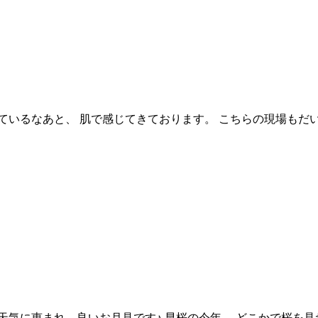
いているなあと、 肌で感じてきております。 こちらの現場もだ
お天気に恵まれ、良いお月見です♪ 早桜の今年。 どこかで桜を