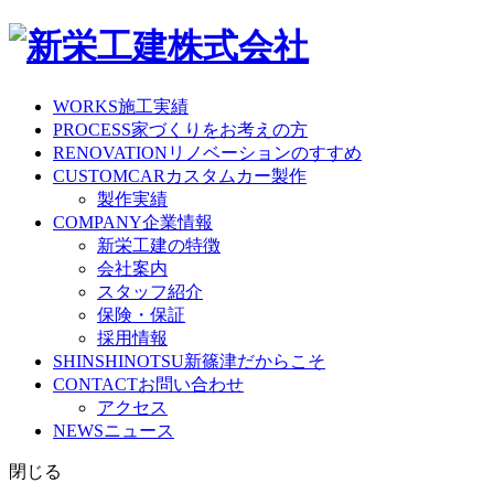
WORKS
施工実績
PROCESS
家づくりをお考えの方
RENOVATION
リノベーションのすすめ
CUSTOMCAR
カスタムカー製作
製作実績
COMPANY
企業情報
新栄工建の特徴
会社案内
スタッフ紹介
保険・保証
採用情報
SHINSHINOTSU
新篠津だからこそ
CONTACT
お問い合わせ
アクセス
NEWS
ニュース
閉じる