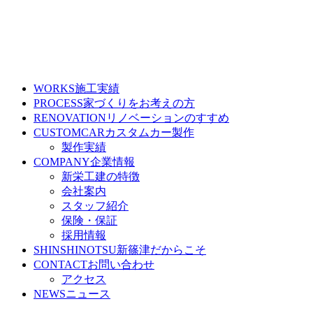
WORKS
施工実績
PROCESS
家づくりをお考えの方
RENOVATION
リノベーションのすすめ
CUSTOMCAR
カスタムカー製作
製作実績
COMPANY
企業情報
新栄工建の特徴
会社案内
スタッフ紹介
保険・保証
採用情報
SHINSHINOTSU
新篠津だからこそ
CONTACT
お問い合わせ
アクセス
NEWS
ニュース