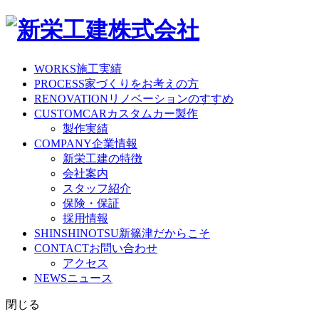
WORKS
施工実績
PROCESS
家づくりをお考えの方
RENOVATION
リノベーションのすすめ
CUSTOMCAR
カスタムカー製作
製作実績
COMPANY
企業情報
新栄工建の特徴
会社案内
スタッフ紹介
保険・保証
採用情報
SHINSHINOTSU
新篠津だからこそ
CONTACT
お問い合わせ
アクセス
NEWS
ニュース
閉じる