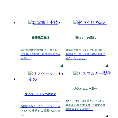
建築施工実績
家づくりの流れ
設計事務所と連携した、
新たなモ
建築家が決まっていない場合は、
ノ造りへの挑戦。
私達の有形の宝
お客さまとマッチする
建築家をご
物です。
紹介いたします。
カスタムカー製作
リノベーションのすすめ
家づくりのプロ集団が、
あなたの
愛車をカスタマイズ。
“旅する住
“妥協”を吹きとばす
リノベーショ
空間”をあなたの側に。
ンという選択を
ご提案いたしま
す。