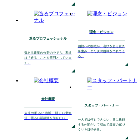
理念・ビジョン
造るプロフェッショナル
困難への挑戦が、
喜びを超え驚き
を生み、
また次の挑戦をつれてく
数ある建築の分野の中でも、
私達
る。
は「造る」ことを
専門としていま
す。
会社概要
スタッフ・パートナー
未来の明るい地球、
明るい北海
道、
明るい新篠津を作りたい。
一人では何もできない。
共に挑戦
する仲間がいて初めて
最高の家づ
くりを目指せる。