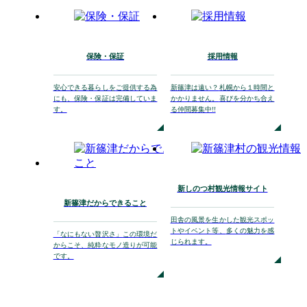
保険・保証
採用情報
安心できる暮らしを
ご提供する為
新篠津は遠い？
札幌から１時間と
にも、
保険・保証は完備していま
かかりません。
喜びを分かち合え
す。
る仲間募集中!!
新しのつ村観光情報サイト
新篠津だからできること
田舎の風景を生かした
観光スポッ
トやイベント等、
多くの魅力を感
「なにもない贅沢さ」
この環境だ
じられます。
からこそ、
純粋なモノ造りが可能
です。