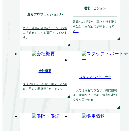
理念・ビジョン
造るプロフェッショナル
困難への挑戦が、
喜びを超え驚き
を生み、
また次の挑戦をつれてく
数ある建築の分野の中でも、
私達
る。
は「造る」ことを
専門としていま
す。
会社概要
スタッフ・パートナー
未来の明るい地球、
明るい北海
道、
明るい新篠津を作りたい。
一人では何もできない。
共に挑戦
する仲間がいて初めて
最高の家づ
くりを目指せる。