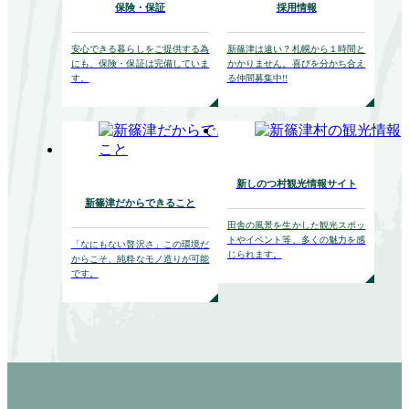
保険・保証
採用情報
安心できる暮らしを
ご提供する為
新篠津は遠い？
札幌から１時間と
にも、
保険・保証は完備していま
かかりません。
喜びを分かち合え
す。
る仲間募集中!!
新しのつ村観光情報サイト
新篠津だからできること
田舎の風景を生かした
観光スポッ
トやイベント等、
多くの魅力を感
「なにもない贅沢さ」
この環境だ
じられます。
からこそ、
純粋なモノ造りが可能
です。