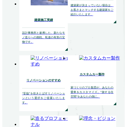
建築家が決まっていない場合は、
お客さまとマッチする
建築家をご
紹介いたします。
建築施工実績
設計事務所と連携した、
新たなモ
ノ造りへの挑戦。
私達の有形の宝
物です。
カスタムカー製作
リノベーションのすすめ
家づくりのプロ集団が、
あなたの
愛車をカスタマイズ。
“旅する住
“妥協”を吹きとばす
リノベーショ
空間”をあなたの側に。
ンという選択を
ご提案いたしま
す。