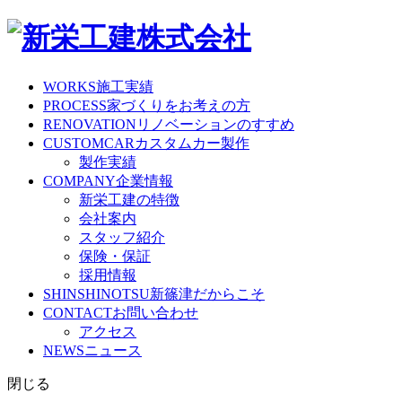
WORKS
施工実績
PROCESS
家づくりをお考えの方
RENOVATION
リノベーションのすすめ
CUSTOMCAR
カスタムカー製作
製作実績
COMPANY
企業情報
新栄工建の特徴
会社案内
スタッフ紹介
保険・保証
採用情報
SHINSHINOTSU
新篠津だからこそ
CONTACT
お問い合わせ
アクセス
NEWS
ニュース
閉じる