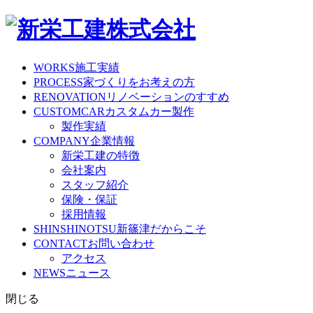
WORKS
施工実績
PROCESS
家づくりをお考えの方
RENOVATION
リノベーションのすすめ
CUSTOMCAR
カスタムカー製作
製作実績
COMPANY
企業情報
新栄工建の特徴
会社案内
スタッフ紹介
保険・保証
採用情報
SHINSHINOTSU
新篠津だからこそ
CONTACT
お問い合わせ
アクセス
NEWS
ニュース
閉じる