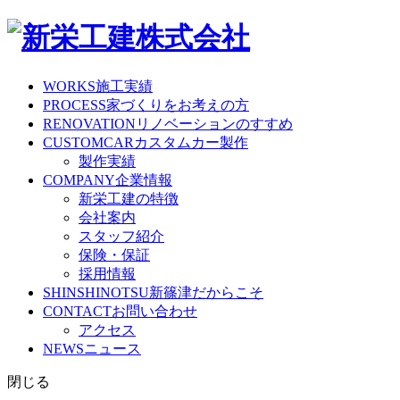
WORKS
施工実績
PROCESS
家づくりをお考えの方
RENOVATION
リノベーションのすすめ
CUSTOMCAR
カスタムカー製作
製作実績
COMPANY
企業情報
新栄工建の特徴
会社案内
スタッフ紹介
保険・保証
採用情報
SHINSHINOTSU
新篠津だからこそ
CONTACT
お問い合わせ
アクセス
NEWS
ニュース
閉じる