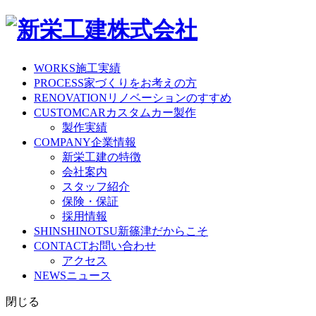
WORKS
施工実績
PROCESS
家づくりをお考えの方
RENOVATION
リノベーションのすすめ
CUSTOMCAR
カスタムカー製作
製作実績
COMPANY
企業情報
新栄工建の特徴
会社案内
スタッフ紹介
保険・保証
採用情報
SHINSHINOTSU
新篠津だからこそ
CONTACT
お問い合わせ
アクセス
NEWS
ニュース
閉じる