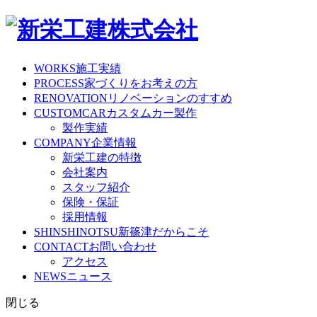
WORKS
施工実績
PROCESS
家づくりをお考えの方
RENOVATION
リノベーションのすすめ
CUSTOMCAR
カスタムカー製作
製作実績
COMPANY
企業情報
新栄工建の特徴
会社案内
スタッフ紹介
保険・保証
採用情報
SHINSHINOTSU
新篠津だからこそ
CONTACT
お問い合わせ
アクセス
NEWS
ニュース
閉じる