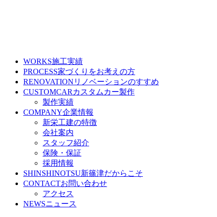
WORKS
施工実績
PROCESS
家づくりをお考えの方
RENOVATION
リノベーションのすすめ
CUSTOMCAR
カスタムカー製作
製作実績
COMPANY
企業情報
新栄工建の特徴
会社案内
スタッフ紹介
保険・保証
採用情報
SHINSHINOTSU
新篠津だからこそ
CONTACT
お問い合わせ
アクセス
NEWS
ニュース